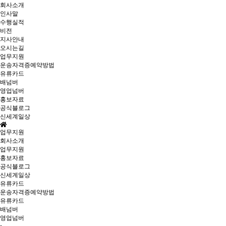
회사소개
인사말
수행실적
비전
지사안내
오시는길
업무지원
운송자격증예약방법
유류카드
배넘버
영업넘버
홍보자료
공식블로그
신세계일상
업무지원
회사소개
업무지원
홍보자료
공식블로그
신세계일상
유류카드
운송자격증예약방법
유류카드
배넘버
영업넘버