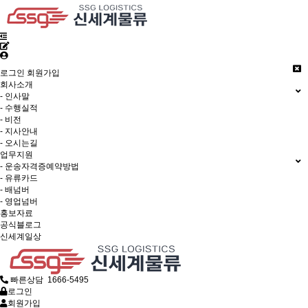
로그인
회원가입
회사소개
- 인사말
- 수행실적
- 비전
- 지사안내
- 오시는길
업무지원
- 운송자격증예약방법
- 유류카드
- 배넘버
- 영업넘버
홍보자료
공식블로그
신세계일상
빠른상담 1666-5495
로그인
회원가입