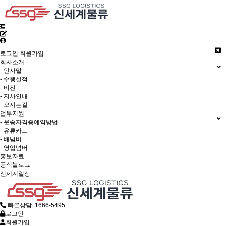
로그인
회원가입
회사소개
- 인사말
- 수행실적
- 비전
- 지사안내
- 오시는길
업무지원
- 운송자격증예약방법
- 유류카드
- 배넘버
- 영업넘버
홍보자료
공식블로그
신세계일상
빠른상담 1666-5495
로그인
회원가입