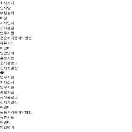
회사소개
인사말
수행실적
비전
지사안내
오시는길
업무지원
운송자격증예약방법
유류카드
배넘버
영업넘버
홍보자료
공식블로그
신세계일상
업무지원
회사소개
업무지원
홍보자료
공식블로그
신세계일상
배넘버
운송자격증예약방법
유류카드
배넘버
영업넘버