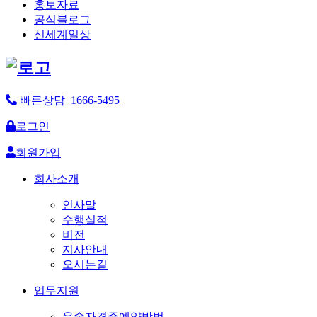
홍보자료
공식블로그
신세계일상
빠른상담 1666-5495
로그인
회원가입
회사소개
인사말
수행실적
비전
지사안내
오시는길
업무지원
운송자격증예약방법